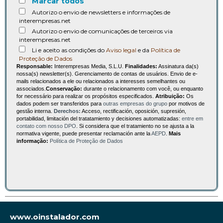
Marcar todos
Autorizo o envio de newsletters e informações de
interempresas.net
Autorizo o envio de comunicações de terceiros via
interempresas.net
Li e aceito as condições do
Aviso legal
e da
Política de
Proteção de Dados
Responsable:
Interempresas Media, S.L.U.
Finalidades:
Assinatura da(s)
nossa(s) newsletter(s). Gerenciamento de contas de usuários. Envio de e-
mails relacionados a ele ou relacionados a interesses semelhantes ou
associados.
Conservação:
durante o relacionamento com você, ou enquanto
for necessário para realizar os propósitos especificados.
Atribuição:
Os
dados podem ser transferidos para
outras empresas do grupo
por motivos de
gestão interna.
Derechos:
Acceso, rectificación, oposición, supresión,
portabilidad, limitación del tratatamiento y decisiones automatizadas:
entre em
contato com nosso DPO
. Si considera que el tratamiento no se ajusta a la
normativa vigente, puede presentar reclamación ante la
AEPD
.
Mais
informação:
Política de Proteção de Dados
www.oinstalador.com