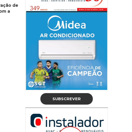
vação de
com a
SUBSCREVER