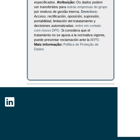
especificados.
Atribuição:
Os dados podem
ser transferidos para
outras empresas do grupo
por motivos de gestão interna.
Derechos:
Acceso, rectificación, oposición, supresión,
portabilidad, limitación del tratatamiento y
decisiones automatizadas:
entre em contato
com nosso DPO
. Si considera que el
tratamiento no se ajusta a la normativa vigente,
puede presentar reclamación ante la
AEPD
.
Mais informação:
Política de Proteção de
Dados