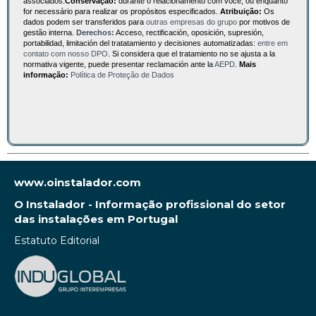
associados.
Conservação:
durante o relacionamento com você, ou enquanto
for necessário para realizar os propósitos especificados.
Atribuição:
Os
dados podem ser transferidos para
outras empresas do grupo
por motivos de
gestão interna.
Derechos:
Acceso, rectificación, oposición, supresión,
portabilidad, limitación del tratatamiento y decisiones automatizadas:
entre em
contato com nosso DPO
. Si considera que el tratamiento no se ajusta a la
normativa vigente, puede presentar reclamación ante la
AEPD
.
Mais
informação:
Política de Proteção de Dados
www.oinstalador.com
O Instalador - Informação profissional do setor
das instalações em Portugal
Estatuto Editorial