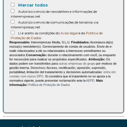
Marcar todos
Autorizo o envio de newsletters e informações de
interempresas.net
Autorizo o envio de comunicações de terceiros via
interempresas.net
Li e aceito as condições do
Aviso legal
e da
Política de
Proteção de Dados
Responsable:
Interempresas Media, S.L.U.
Finalidades:
Assinatura da(s)
nossa(s) newsletter(s). Gerenciamento de contas de usuários. Envio de e-
mails relacionados a ele ou relacionados a interesses semelhantes ou
associados.
Conservação:
durante o relacionamento com você, ou enquanto
for necessário para realizar os propósitos especificados.
Atribuição:
Os
dados podem ser transferidos para
outras empresas do grupo
por motivos de
gestão interna.
Derechos:
Acceso, rectificación, oposición, supresión,
portabilidad, limitación del tratatamiento y decisiones automatizadas:
entre em
contato com nosso DPO
. Si considera que el tratamiento no se ajusta a la
normativa vigente, puede presentar reclamación ante la
AEPD
.
Mais
informação:
Política de Proteção de Dados