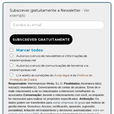
Subscrever gratuitamente a Newsletter -
Ver
exemplo
SUBSCREVER GRATUITAMENTE
Marcar todos
Autorizo o envio de newsletters e informações de
interempresas.net
Autorizo o envio de comunicações de terceiros via
interempresas.net
Li e aceito as condições do
Aviso legal
e da
Política de
Proteção de Dados
Responsable:
Interempresas Media, S.L.U.
Finalidades:
Assinatura da(s)
nossa(s) newsletter(s). Gerenciamento de contas de usuários. Envio de e-
mails relacionados a ele ou relacionados a interesses semelhantes ou
associados.
Conservação:
durante o relacionamento com você, ou enquanto
for necessário para realizar os propósitos especificados.
Atribuição:
Os
dados podem ser transferidos para
outras empresas do grupo
por motivos de
gestão interna.
Derechos:
Acceso, rectificación, oposición, supresión,
portabilidad, limitación del tratatamiento y decisiones automatizadas:
entre em
contato com nosso DPO
. Si considera que el tratamiento no se ajusta a la