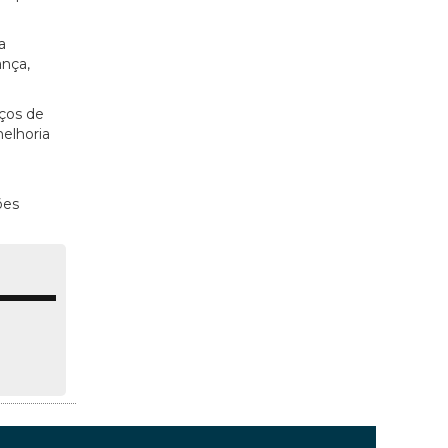
a
ança,
ços de
elhoria
ões