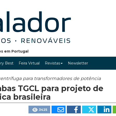
ões em Portugal
ry Best
Feira Virtual
Revistas
Newsletter
entrífuga para transformadores de potência
bas TGCL para projeto de
ca brasileira
3425