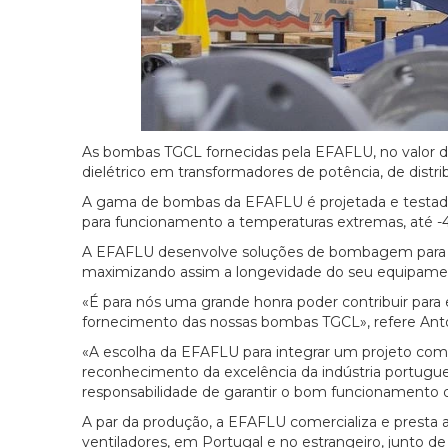
As bombas TGCL fornecidas pela EFAFLU, no valor de 
dielétrico em transformadores de potência, de distr
A gama de bombas da EFAFLU é projetada e testada
para funcionamento a temperaturas extremas, até -4
A EFAFLU desenvolve soluções de bombagem para ut
maximizando assim a longevidade do seu equipamen
«É para nós uma grande honra poder contribuir para e
fornecimento das nossas bombas TGCL», refere Antó
«A escolha da EFAFLU para integrar um projeto com
reconhecimento da excelência da indústria portugue
responsabilidade de garantir o bom funcionamento des
A par da produção, a EFAFLU comercializa e prest
ventiladores, em Portugal e no estrangeiro, junto d