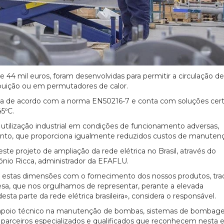
44 mil euros, foram desenvolvidas para permitir a circulação de
ibuição ou em permutadores de calor.
 de acordo com a norma EN50216-7 e conta com soluções certi
5ºC.
ilização industrial em condições de funcionamento adversas,
to, que proporciona igualmente reduzidos custos de manuten
ste projeto de ampliação da rede elétrica no Brasil, através do
nio Ricca, administrador da EFAFLU.
 estas dimensões com o fornecimento dos nossos produtos, tra
sa, que nos orgulhamos de representar, perante a elevada
ta parte da rede elétrica brasileira», considera o responsável.
a apoio técnico na manutenção de bombas, sistemas de bombag
e parceiros especializados e qualificados que reconhecem nesta