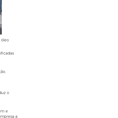
 óleo
ficadas
ção.
duz o
em e
 empresa a