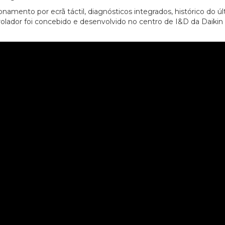
namento por ecrã táctil, diagnósticos integrados, histórico do úl
olador foi concebido e desenvolvido no centro de I&D da Daikin