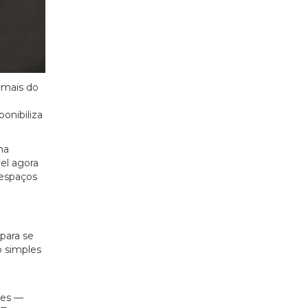
 mais do
onibiliza
ma
el agora
 espaços
 para se
o simples
tes —