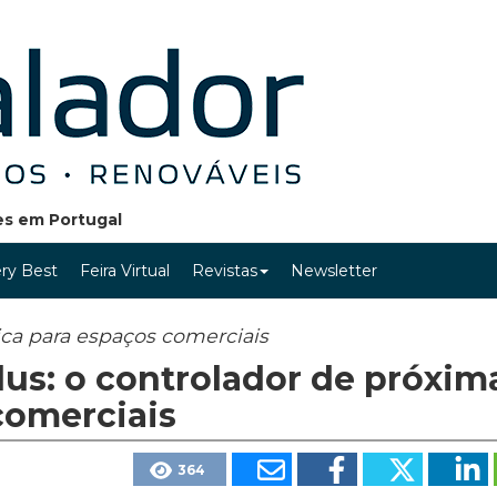
ões em Portugal
ry Best
Feira Virtual
Revistas
Newsletter
tica para espaços comerciais
us: o controlador de próxim
comerciais
364