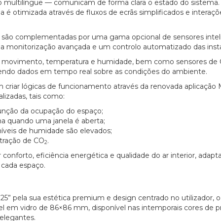
 multilíngue — comunicam de forma clara o estado do sistema.
ia é otimizada através de fluxos de ecrãs simplificados e interaçõ
ar, são complementadas por uma gama opcional de sensores intel
a monitorização avançada e um controlo automatizado das inst
las, movimento, temperatura e humidade, bem como sensores de
endo dados em tempo real sobre as condições do ambiente.
m criar lógicas de funcionamento através da renovada aplicação
lizadas, tais como:
unção da ocupação do espaço;
ma quando uma janela é aberta;
íveis de humidade são elevados;
ntração de CO
.
2
onforto, eficiência energética e qualidade do ar interior, adapt
 cada espaço.
 pela sua estética premium e design centrado no utilizador, 
l em vidro de 86×86 mm, disponível nas intemporais cores de p
 elegantes.