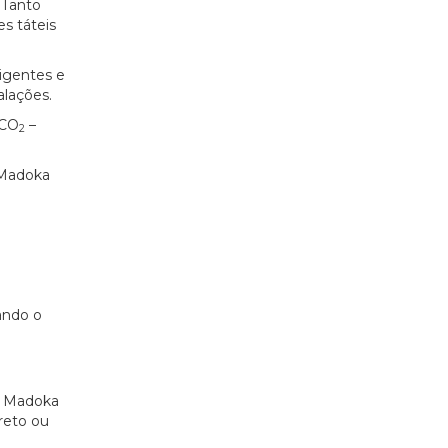
 Tanto
es táteis
igentes e
alações.
 CO
–
2
 Madoka
ando o
o Madoka
reto ou