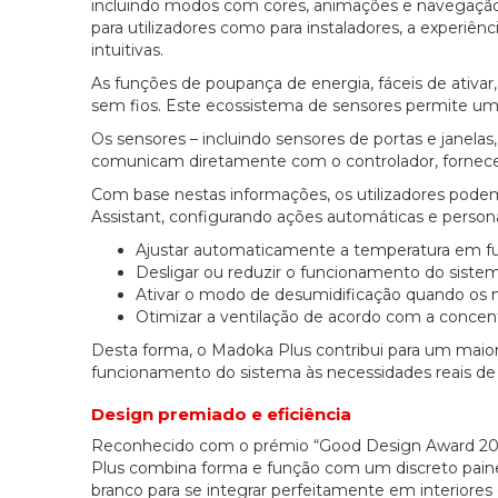
incluindo modos com cores, animações e navegação
para utilizadores como para instaladores, a experiênc
intuitivas.
As funções de poupança de energia, fáceis de ativ
sem fios. Este ecossistema de sensores permite um
Os sensores – incluindo sensores de portas e jane
comunicam diretamente com o controlador, fornec
Com base nestas informações, os utilizadores pode
Assistant, configurando ações automáticas e persona
Ajustar automaticamente a temperatura em f
Desligar ou reduzir o funcionamento do siste
Ativar o modo de desumidificação quando os n
Otimizar a ventilação de acordo com a conce
Desta forma, o Madoka Plus contribui para um maior c
funcionamento do sistema às necessidades reais de
Design premiado e eficiência
Reconhecido com o prémio “Good Design Award 2025”
Plus combina forma e função com um discreto paine
branco para se integrar perfeitamente em interiores