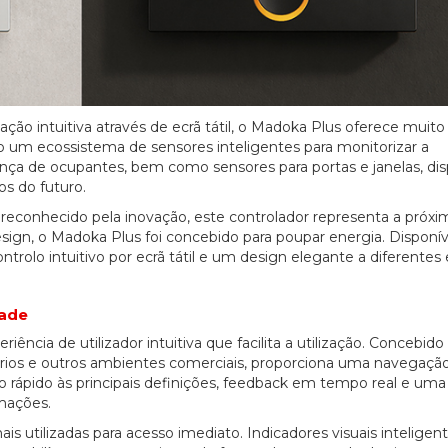
 intuitiva através de ecrã tátil, o Madoka Plus oferece muito
o um ecossistema de sensores inteligentes para monitorizar a
nça de ocupantes, bem como sensores para portas e janelas, disp
os do futuro.
 reconhecido pela inovação, este controlador representa a próxi
sign, o Madoka Plus foi concebido para poupar energia. Disponív
trolo intuitivo por ecrã tátil e um design elegante a diferentes
dade
ência de utilizador intuitiva que facilita a utilização. Concebido
tórios e outros ambientes comerciais, proporciona uma navegaçã
o rápido às principais definições, feedback em tempo real e uma
imações.
is utilizadas para acesso imediato. Indicadores visuais inteligen