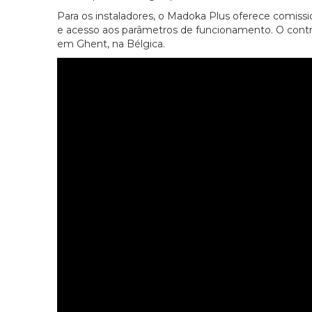
Para os instaladores, o Madoka Plus oferece comissio
e acesso aos parâmetros de funcionamento. O contr
em Ghent, na Bélgica.