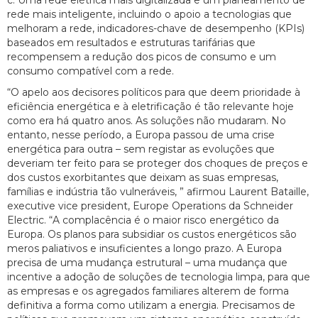
c. Uma rede elétrica mais digitalizada e um planeamento de
rede mais inteligente, incluindo o apoio a tecnologias que
melhoram a rede, indicadores-chave de desempenho (KPIs)
baseados em resultados e estruturas tarifárias que
recompensem a redução dos picos de consumo e um
consumo compatível com a rede.
“O apelo aos decisores políticos para que deem prioridade à
eficiência energética e à eletrificação é tão relevante hoje
como era há quatro anos. As soluções não mudaram. No
entanto, nesse período, a Europa passou de uma crise
energética para outra – sem registar as evoluções que
deveriam ter feito para se proteger dos choques de preços e
dos custos exorbitantes que deixam as suas empresas,
famílias e indústria tão vulneráveis, ” afirmou Laurent Bataille,
executive vice president, Europe Operations da Schneider
Electric. “A complacência é o maior risco energético da
Europa. Os planos para subsidiar os custos energéticos são
meros paliativos e insuficientes a longo prazo. A Europa
precisa de uma mudança estrutural – uma mudança que
incentive a adoção de soluções de tecnologia limpa, para que
as empresas e os agregados familiares alterem de forma
definitiva a forma como utilizam a energia. Precisamos de