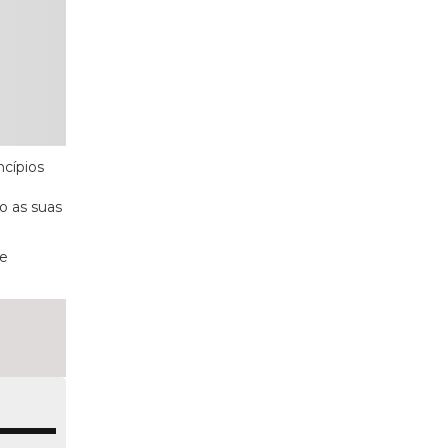
ncípios
o as suas
de