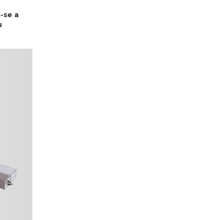
-se a
u