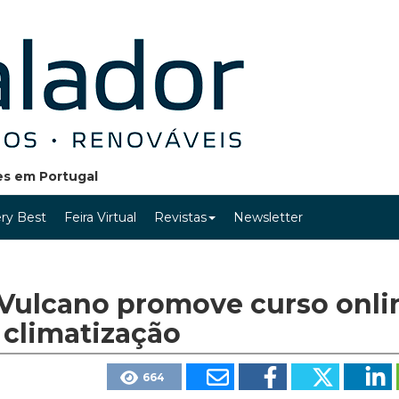
ões em Portugal
ry Best
Feira Virtual
Revistas
Newsletter
 Vulcano promove curso onli
climatização
664