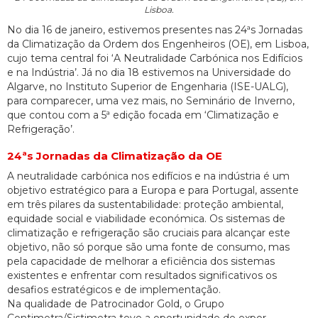
Lisboa.
No dia 16 de janeiro, estivemos presentes nas 24ªs Jornadas
da Climatização da Ordem dos Engenheiros (OE), em Lisboa,
cujo tema central foi ‘A Neutralidade Carbónica nos Edifícios
e na Indústria’. Já no dia 18 estivemos na Universidade do
Algarve, no Instituto Superior de Engenharia (ISE-UALG),
para comparecer, uma vez mais, no Seminário de Inverno,
que contou com a 5ª edição focada em ‘Climatização e
Refrigeração’.
24ªs Jornadas da Climatização da OE
A neutralidade carbónica nos edifícios e na indústria é um
objetivo estratégico para a Europa e para Portugal, assente
em três pilares da sustentabilidade: proteção ambiental,
equidade social e viabilidade económica. Os sistemas de
climatização e refrigeração são cruciais para alcançar este
objetivo, não só porque são uma fonte de consumo, mas
pela capacidade de melhorar a eficiência dos sistemas
existentes e enfrentar com resultados significativos os
desafios estratégicos e de implementação.
Na qualidade de Patrocinador Gold, o Grupo
Contimetra/Sistimetra teve a oportunidade de expor