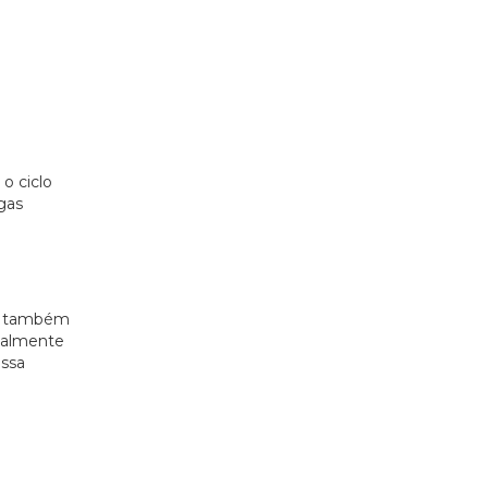
o ciclo
gas
lui também
ipalmente
ossa