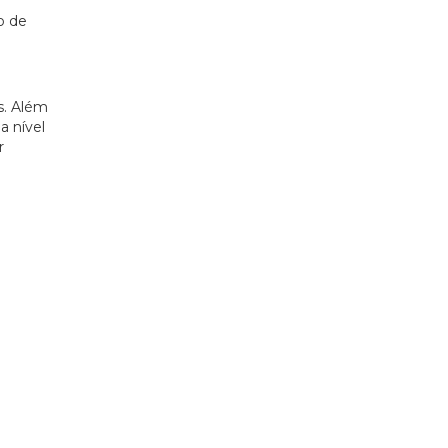
o de
s. Além
a nível
r