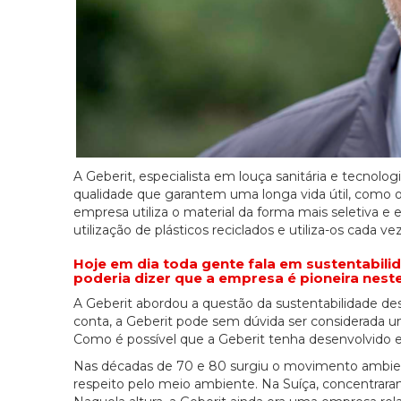
A Geberit, especialista em louça sanitária e tecnologi
qualidade que garantem uma longa vida útil, como o
empresa utiliza o material da forma mais seletiva 
utilização de plásticos reciclados e utiliza-os cada 
Hoje em dia toda gente fala em sustentabilid
poderia dizer que a empresa é pioneira nest
A Geberit abordou a questão da sustentabilidade des
conta, a Geberit pode sem dúvida ser considerada u
Como é possível que a Geberit tenha desenvolvido e
Nas décadas de 70 e 80 surgiu o movimento ambient
respeito pelo meio ambiente. Na Suíça, concentraram