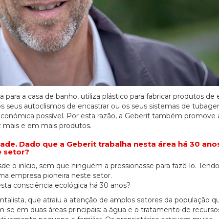
a para a casa de banho, utiliza plástico para fabricar produtos de
s seus autoclismos de encastrar ou os seus sistemas de tubagen
e económica possível. Por esta razão, a Geberit também promove 
vez mais e em mais produtos.
ade. Dado que a Geberit trabalha nesta área há 30 ano
e setor?
de o início, sem que ninguém a pressionasse para fazê-lo. Tend
ma empresa pioneira neste setor.
sta consciência ecológica há 30 anos?
alista, que atraiu a atenção de amplos setores da população q
-se em duas áreas principais: a água e o tratamento de recurso