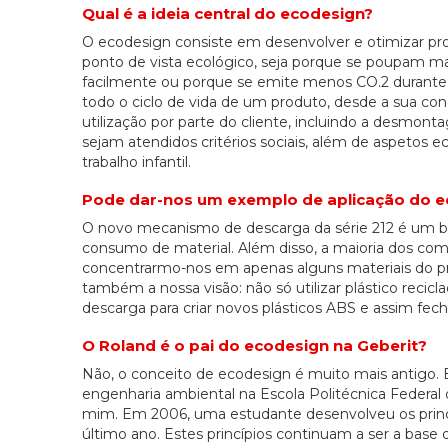
Qual é a ideia central do ecodesign?
O ecodesign consiste em desenvolver e otimizar pr
ponto de vista ecológico, seja porque se poupam ma
facilmente ou porque se emite menos CO.2 durante 
todo o ciclo de vida de um produto, desde a sua con
utilização por parte do cliente, incluindo a desmo
sejam atendidos critérios sociais, além de aspetos e
trabalho infantil.
Pode dar-nos um exemplo de aplicação do e
O novo mecanismo de descarga da série 212 é um bo
consumo de material. Além disso, a maioria dos comp
concentrarmo-nos em apenas alguns materiais do prod
também a nossa visão: não só utilizar plástico reci
descarga para criar novos plásticos ABS e assim fecha
O Roland é o pai do ecodesign na Geberit?
Não, o conceito de ecodesign é muito mais antigo.
engenharia ambiental na Escola Politécnica Federal d
mim. Em 2006, uma estudante desenvolveu os princí
último ano. Estes princípios continuam a ser a base