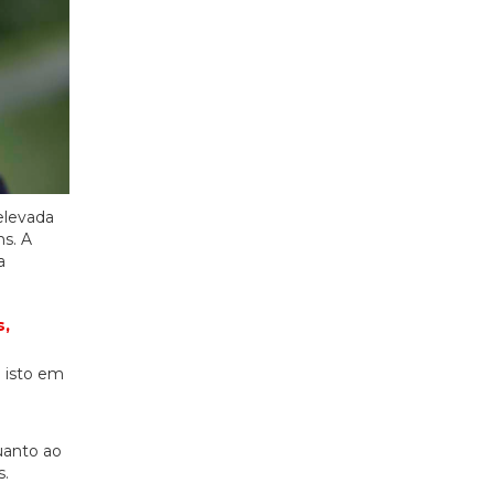
 elevada
s. A
a
s,
o isto em
uanto ao
s.