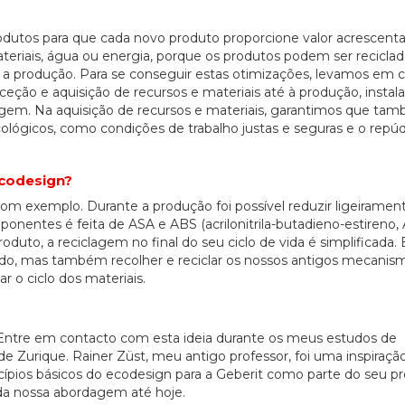
odutos para que cada novo produto proporcione valor acrescent
teriais, água ou energia, porque os produtos podem ser recicla
a produção. Para se conseguir estas otimizações, levamos em 
ceção e aquisição de recursos e materiais até à produção, instal
ntagem. Na aquisição de recursos e materiais, garantimos que ta
cológicos, como condições de trabalho justas e seguras e o repú
codesign?
m exemplo. Durante a produção foi possível reduzir ligeiramen
onentes é feita de ASA e ABS (acrilonitrila-butadieno-estireno,
uto, a reciclagem no final do seu ciclo de vida é simplificada. 
clado, mas também recolher e reciclar os nossos antigos mecanis
r o ciclo dos materiais.
 Entre em contacto com esta ideia durante os meus estudos de
e Zurique. Rainer Züst, meu antigo professor, foi uma inspiraçã
pios básicos do ecodesign para a Geberit como parte do seu pr
 da nossa abordagem até hoje.