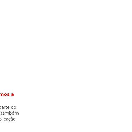
amos a
parte do
it também
blicação