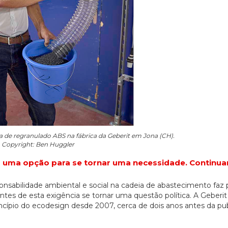
 de regranulado ABS na fábrica da Geberit em Jona (CH).
Copyright: Ben Huggler
r uma opção para se tornar uma necessidade. Continu
ponsabilidade ambiental e social na cadeia de abastecimento faz 
tes de esta exigência se tornar uma questão política. A Geber
incípio do ecodesign desde 2007, cerca de dois anos antes da pu