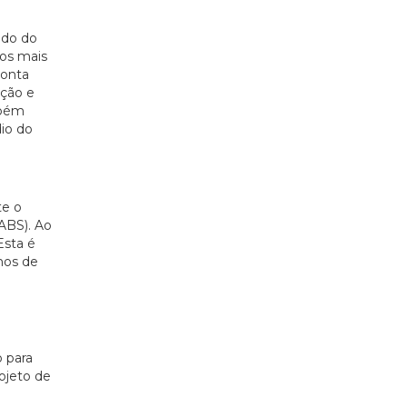
ado do
dos mais
conta
ação e
mbém
dio do
te o
 ABS). Ao
Esta é
mos de
o para
ojeto de