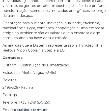
inovadoras, ajustando-se continuamente aos novos e cada
vez mais exigentes desafios impostos pela rápida e profunda
transformação ocorrida nos mercados energéticos ao longo
da última década.
Orientação para o cliente, inovação, qualidade, eficiência,
transparência, rigor, confiança, cooperação e uma empresa
amiga do Ambiente são os valores que a empresa elege
como estando na base da sua missão.
As
marcas
que a Disterm representa são: a Thinktech®, a
Riello, a Nipon Coolair, a Step e a LG.
Contactos
Disterm – Distribuição de Climatização
Estrada da Moita Negra, n.º 453
Boleiros
2495-326 - Fátima
Portugal
Telefone: (+351) 249 530 550
Email:
geral@disterm.pt